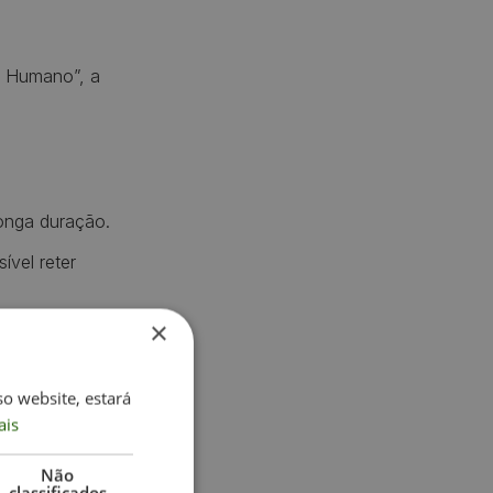
o Humano”, a
longa duração.
ível reter
×
so website, estará
ais
Não
classificados