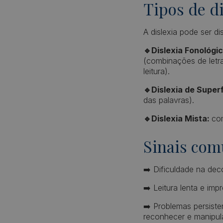
Tipos de di
A dislexia pode ser di
🔹Dislexia Fonológi
(combinações de letra
leitura).
🔹Dislexia de Superf
das palavras).
🔹Dislexia Mista:
co
Sinais com
➡️ Dificuldade na de
➡️ Leitura lenta e impr
➡️ Problemas persiste
reconhecer e manipul