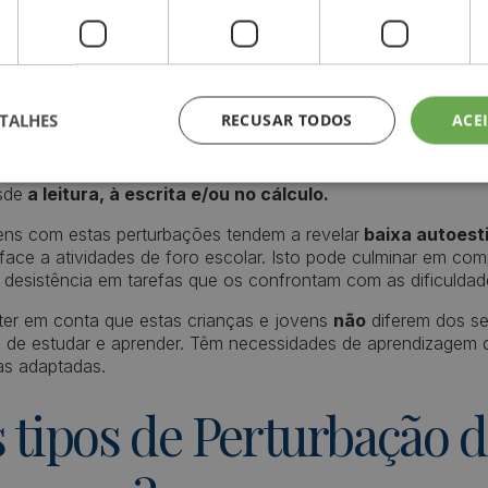
izagem?
 Aprendizagem Específicas têm origem neurobiológica, sendo
s genéticos e ambientais, afetando a eficiência do cérebro 
TALHES
RECUSAR TODOS
ACE
formações.
enominam-se de acordo com o(s) tipo(s) de dificuldade(s) ap
sde
a leitura, à escrita e/ou no cálculo.
vens com estas perturbações tendem a revelar
baixa autoest
face a atividades de foro escolar. Isto pode culminar em co
 desistência em tarefas que os confrontam com as dificulda
ter em conta que estas crianças e jovens
não
diferem dos se
o de estudar e aprender. Têm necessidades de aprendizagem di
as adaptadas.
 tipos de Perturbação 