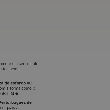
nimo e um sentimento
as também a
ta de esforço ou
 com a forma
como o
ntos. 📖🧠
Perturbações de
 e quais as