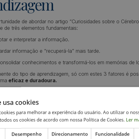
ndizagem
tunidade de abordar no artigo “Curiosidades sobre o Cérebr
 de três elementos fundamentais:
ptar e interpretar a informação.
ardar informação e “recuperá-la” mais tarde.
consolidar conhecimentos e transformá-los em memórias de 
nte do tipo de aprendizagem, só com estes 3 fatores é poss
rma
eficaz e duradoura.
e usa cookies
cookies para melhorar a experiência do usuário. Ao utilizar o nos
todos os cookies de acordo com nossa Política de Cookies.
Ler m
 uma Perturbação de
Desempenho
Direcionamento
Funcionalidade