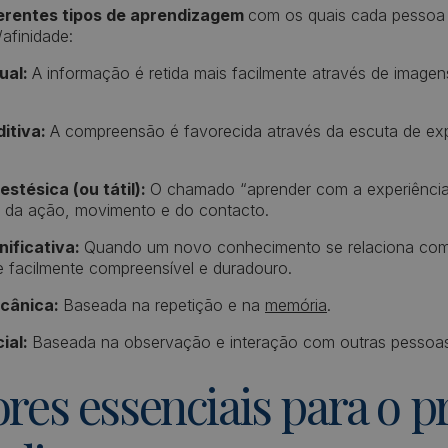
erentes tipos de aprendizagem
com os quais cada pessoa 
afinidade:
ual:
A informação é retida mais facilmente através de image
itiva:
A compreensão é favorecida através da escuta de ex
stésica (ou tátil):
O chamado “aprender com a experiência".
 da ação, movimento e do contacto.
ificativa:
Quando um novo conhecimento se relaciona com 
 facilmente compreensível e duradouro.
cânica:
Baseada na repetição e na
memória
.
ial:
Baseada na observação e interação com outras pessoa
ores essenciais para o 