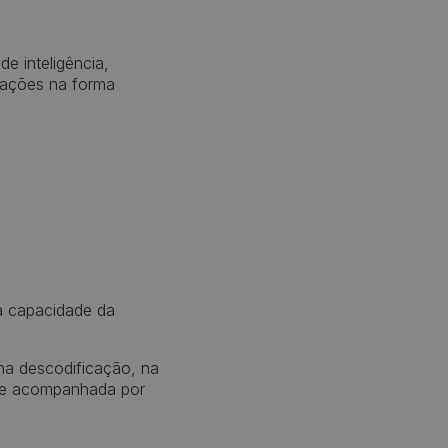
e inteligência,
rações na forma
 a capacidade da
 na descodificação, na
ente acompanhada por