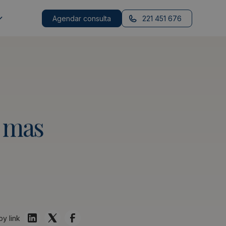
Agendar consulta
221 451 676
mas
y link