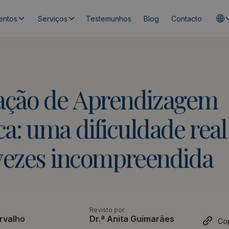
entos
Serviços
Testemunhos
Blog
Contacto
ação
de
Aprendizagem
ca:
uma
dificuldade
real
vezes
incompreendida
Revisto por:
rvalho
Dr.ª Anita Guimarães
Cop