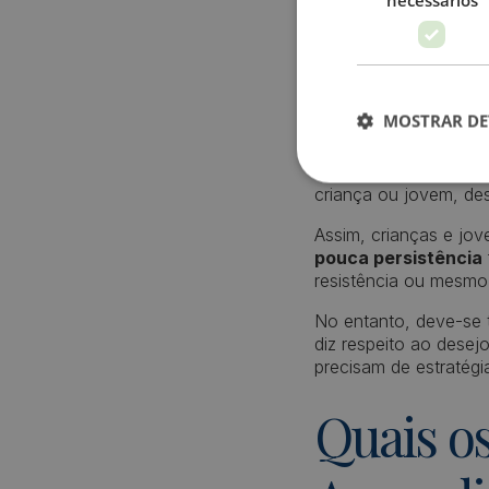
Aprend
👉As Perturbações de
combinação de fatore
MOSTRAR DE
processamento de in
Estas perturbações d
criança ou jovem, de
Assim, crianças e jo
pouca persistência
resistência ou mesmo
No entanto, deve-se 
diz respeito ao desej
precisam de estratégi
Quais os