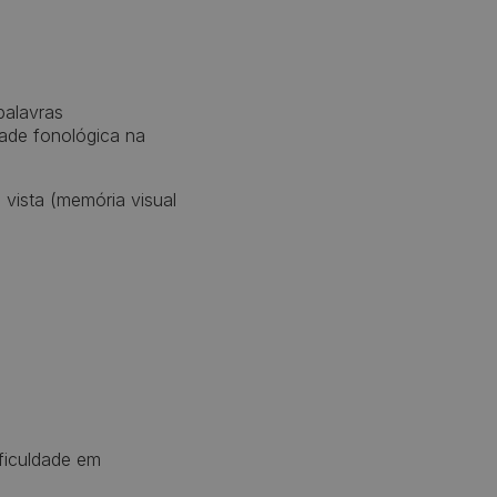
palavras
dade fonológica na
 vista (memória visual
ificuldade em