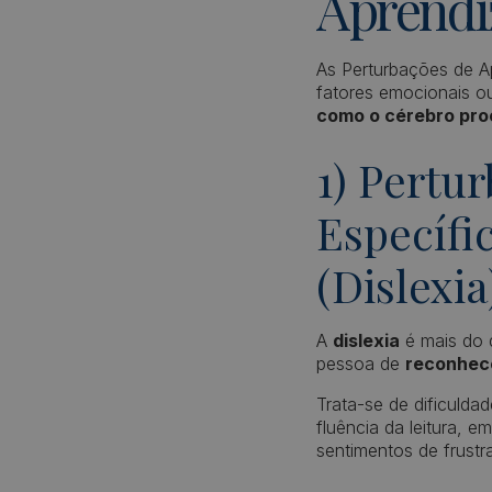
Aprend
As Perturbações de Ap
fatores emocionais o
como o cérebro pro
1) Pertu
Específi
(Dislexia
A
dislexia
é mais do q
pessoa de
reconhece
Trata-se de dificulda
fluência da leitura, 
sentimentos de frust