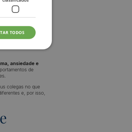
 o resultado da
na percepção e
ITAR TODOS
resentada(s) pela
ima, ansiedade e
mportamentos de
des.
us colegas no que
ferentes e, por isso,
de