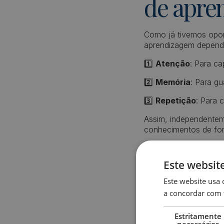
de apre
Como já tivemos opor
aprendizagem depende
1️⃣
Atenção
: Para ca
2️⃣
Memória
: Para gu
3️⃣
Repetição
: Para 
Assim, independenteme
conhecimentos de fo
Este websit
Este website usa 
a concordar com 
O que é
Estritamente
necessários