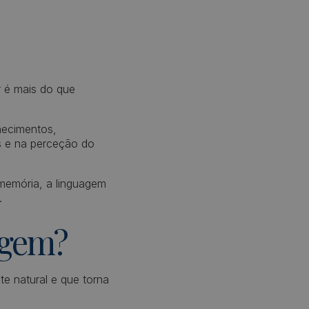
 é mais do que
hecimentos,
s e na perceção do
memória, a linguagem
.
zagem?
e natural e que torna