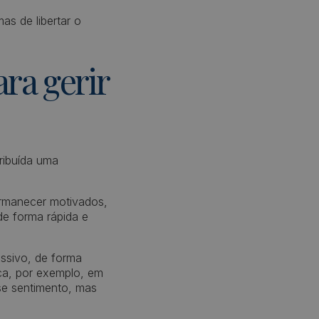
as de libertar o
ara gerir
ribuída uma
ermanecer motivados,
de forma rápida e
essivo, de forma
ica, por exemplo, em
se sentimento, mas