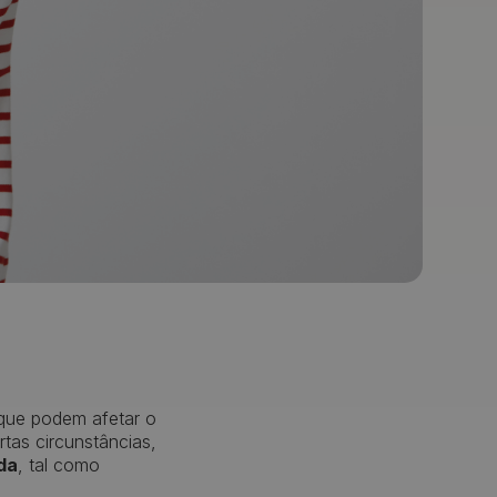
que podem afetar o
tas circunstâncias,
da
, tal como