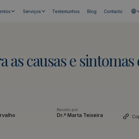
entos
Serviços
Testemunhos
Blog
Contacto
ra
as
causas
e
sintomas
Revisto por:
rvalho
Dr.ª Marta Teixeira
Cop