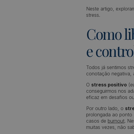
Neste artigo, explora
stress.
Como lib
e contro
Todos já sentimos st
conotação negativa, a
O
stress positivo
(eu
conseguirmos nos adap
eficaz em desafios ou
Por outro lado, o
str
prolongada ao ponto d
casos de
burnout
. Ne
muitas vezes, não s