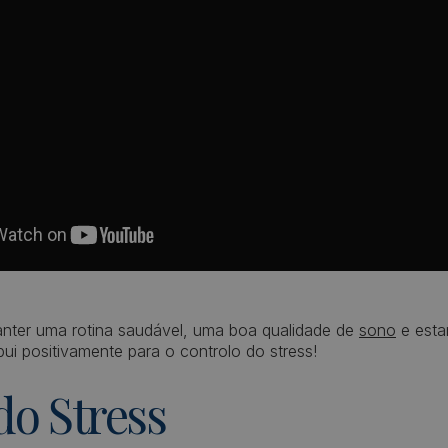
anter uma rotina saudável, uma boa qualidade de
sono
e esta
ui positivamente para o controlo do stress!
do Stress