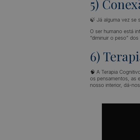
5) Conex
🍃 Já alguma vez se 
O ser humano está inti
“diminuir o peso” dos
6) Terap
🧠 A Terapia Cogniti
os pensamentos, as 
nosso interior, dá-no