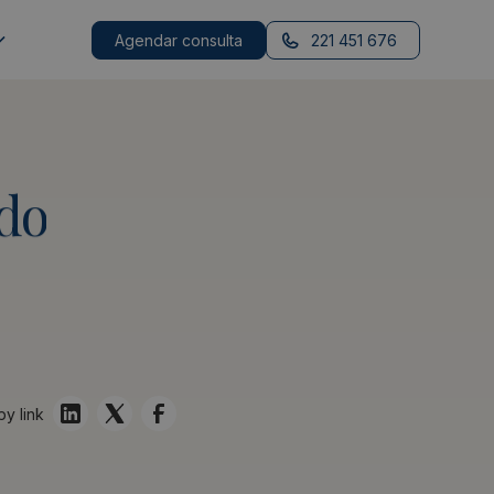
Agendar consulta
221 451 676
do
y link