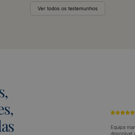
Ver todos os testemunhos
s,
s,
das
Equipa mar
disponível 