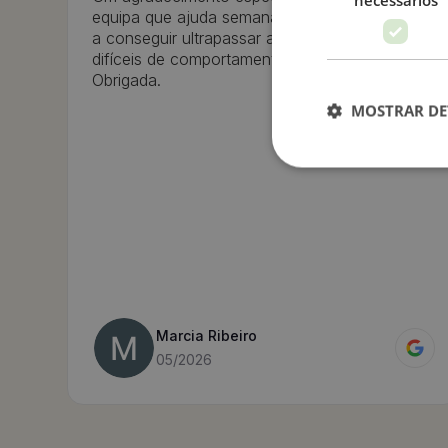
equipa que ajuda semanalmente a minha filha
a conseguir ultrapassar as situações mais
difíceis de comportamento e emocionais!
Obrigada.
MOSTRAR DE
Marcia Ribeiro
05/2026