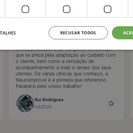
atrasado que as instituições portuguesas a
nível de saúde mental têm atualmente, sinto
que em retrospectiva a NeuroImprove superou
as minhas expectativas. Deparei-me com um
serviço bastante cuidadosa receção desde o
TALHES
RECUSAR TODOS
ACE
dia 1, e fui surpreendido pela positiva com
contacto com psicólogos/as incríveis em todo
o meu processo. É de vangloriar um serviço
que se preza pela adaptação ao cuidado com
o cliente, bem como a sensação de
acompanhamento a todo o tempo dos seus
utentes. De várias clínicas que conheço, a
NeuroImprove é a primeira que referencio.
Parabéns pelo vosso trabalho!
Rui Rodrigues
04/2026