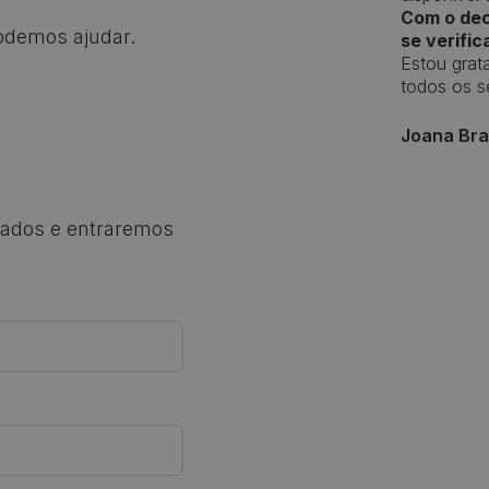
Com o dec
odemos ajudar.
se verific
Estou grat
todos os se
Joana Br
dados e entraremos