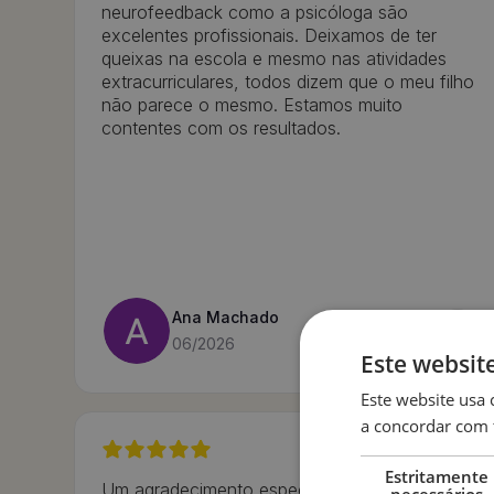
neurofeedback como a psicóloga são
excelentes profissionais. Deixamos de ter
queixas na escola e mesmo nas atividades
extracurriculares, todos dizem que o meu filho
não parece o mesmo. Estamos muito
contentes com os resultados.
Ana Machado
06/2026
Este websit
Este website usa 
a concordar com 
Estritamente
Um agradecimento especial para toda a
necessários