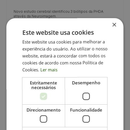
Novo estudo cerebral identificou 3 biótipos da PHDA
através da Neuroimagem.
×
Crianças
Curiosidades
Este website usa cookies
Este website usa cookies para melhorar a
experiência do usuário. Ao utilizar o nosso
website, estará a concordar com todos os
cookies de acordo com nossa Política de
Cookies.
Ler mais
Estritamente
Desempenho
necessários
Direcionamento
Funcionalidade
June 17, 2026
Desinformação & redes sociais? Veja o