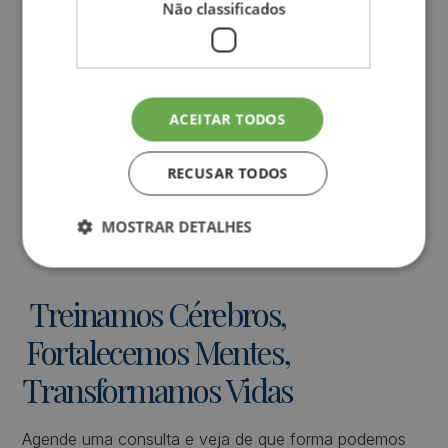
que este estudo diz!
Não classificados
Principais conclusões sobre a desinformação em saúde nas
redes sociais e como evitá-la.
Adultos
Crianças
Adolescentes
Curiosidades
ACEITAR TODOS
Dicas
RECUSAR TODOS
MOSTRAR DETALHES
Treinamos
Cérebros,
Fortalecemos
Mentes,
Transformamos
Vidas
Agende uma consulta e veja de que forma podemos