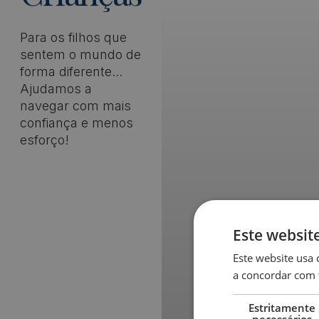
Para os filhos que
sentem o mundo de
forma diferente...
Ajudamos a
navegar com mais
confiança e menos
esforço!
Este websit
Este website usa 
a concordar com 
Estritamente
necessários