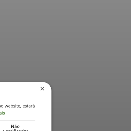
×
so website, estará
ais
Não
classificados