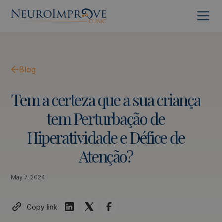
Blog
Tem
a
certeza
que
a
sua
criança
tem
Perturbação
de
Hiperatividade
e
Défice
de
Atenção?
May 7, 2024
Copy link