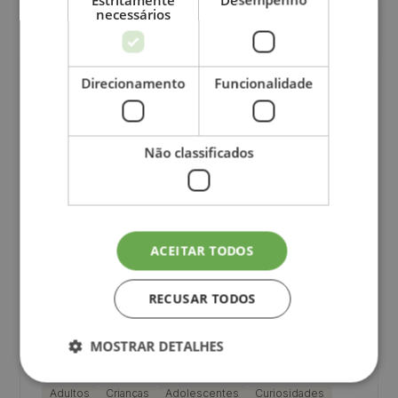
necessários
Direcionamento
Funcionalidade
Não classificados
June 17, 2026
ACEITAR TODOS
Desinformação & redes sociais? Veja o
que este estudo diz!
RECUSAR TODOS
Principais conclusões sobre a desinformação em saúde nas
MOSTRAR DETALHES
redes sociais e como evitá-la.
Adultos
Crianças
Adolescentes
Curiosidades