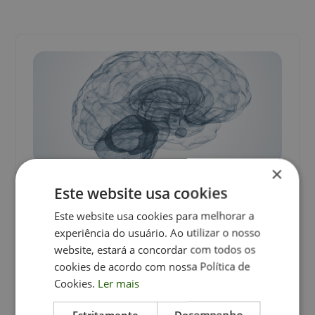
×
July 1, 2026
Este website usa cookies
Subtipos da PHDA podem ser
Este website usa cookies para melhorar a
identificados pelo mapeamento cerebral?
experiência do usuário. Ao utilizar o nosso
website, estará a concordar com todos os
Novo estudo cerebral identificou 3 biótipos da PHDA
cookies de acordo com nossa Política de
através da Neuroimagem.
Cookies.
Ler mais
Crianças
Curiosidades
Estritamente
Desempenho