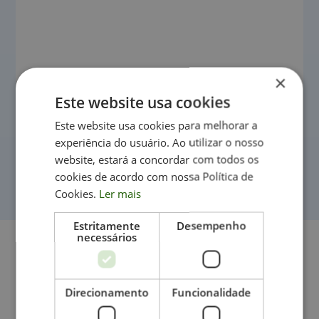
×
Este website usa cookies
Aconselhamento Parental
Este website usa cookies para melhorar a
experiência do usuário. Ao utilizar o nosso
Escuta e orientação profissional para pais, mães e
website, estará a concordar com todos os
cuidadores
cookies de acordo com nossa Política de
Cookies.
Ler mais
Estritamente
Desempenho
necessários
Treinamos
Cérebros,
Fortalecemos
Mentes,
Direcionamento
Funcionalidade