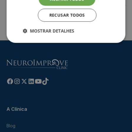
E. Tavares (Eds.).
Ser médico veterinário: Riscos e
desafios
(pp.239-268). Sindicato Nacional dos
RECUSAR TODOS
Médicos Veterinários.
MOSTRAR DETALHES
A Clínica
Blog